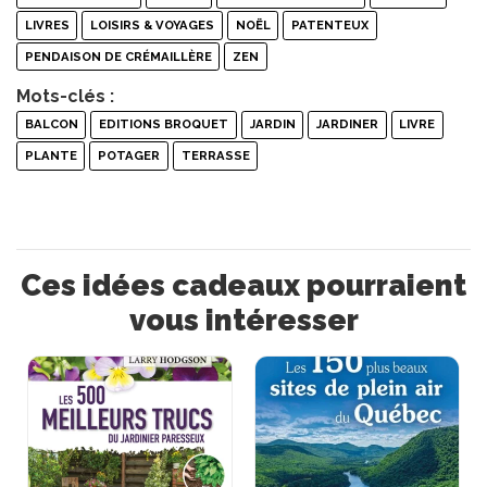
LIVRES
LOISIRS & VOYAGES
NOËL
PATENTEUX
PENDAISON DE CRÉMAILLÈRE
ZEN
Mots-clés :
BALCON
EDITIONS BROQUET
JARDIN
JARDINER
LIVRE
PLANTE
POTAGER
TERRASSE
Ces idées cadeaux pourraient
vous intéresser