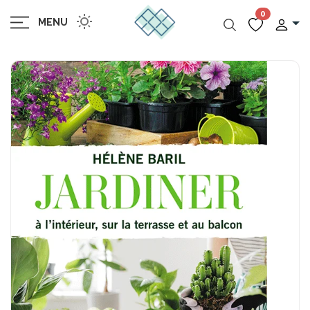
0
MENU