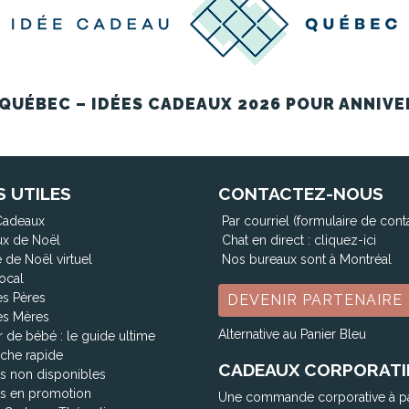
QUÉBEC – IDÉES CADEAUX 2026 POUR ANNIVE
S UTILES
CONTACTEZ-NOUS
Cadeaux
Par courriel (formulaire de cont
x de Noël
Chat en direct :
cliquez-ici
 de Noël virtuel
Nos bureaux sont à Montréal
ocal
es Pères
DEVENIR PARTENAIRE
es Mères
Alternative au Panier Bleu
 de bébé : le guide ultime
che rapide
CADEAUX CORPORATI
ts non disponibles
ts en promotion
Une commande corporative à p