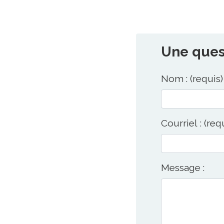
Une quest
Nom : (requis)
Courriel : (req
Message :