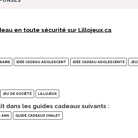
ÉPONSES
eau en toute sécurité sur Lillojeux.ca
SAIRE
IDÉE CADEAU ADOLESCENT
IDÉE CADEAU ADOLESCENTE
JEU
JEU DE SOCIÉTÉ
LILLOJEUX
ît dans les guides cadeaux suivants :
6 ANS
GUIDE CADEAUX CHALET