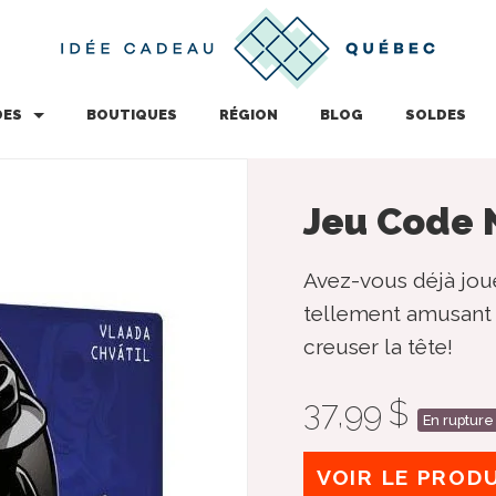
DES
BOUTIQUES
RÉGION
BLOG
SOLDES
Jeu Code
Avez-vous déjà jo
tellement amusant e
creuser la tête!
37,99 $
En rupture
VOIR LE PROD