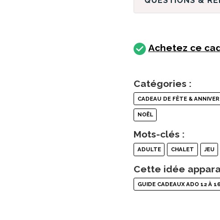
QUESTIONS & R
Achetez ce cad
Catégories :
CADEAU DE FÊTE & ANNIVER
NOËL
Mots-clés :
ADULTE
CHALET
JEU
Cette idée appara
GUIDE CADEAUX ADO 12 À 1