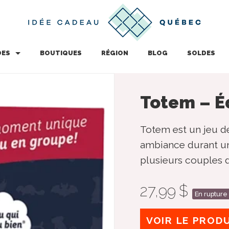
DES
BOUTIQUES
RÉGION
BLOG
SOLDES
Totem – É
Totem est un jeu d
ambiance durant un
plusieurs couples d
27,99 $
En rupture
VOIR LE PROD