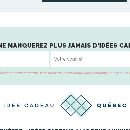
NE MANQUEREZ PLUS JAMAIS D'IDÉES CA
inscrivant notre infolettre, vous recevrez les meilleures idées cadeaux pour gâter vos