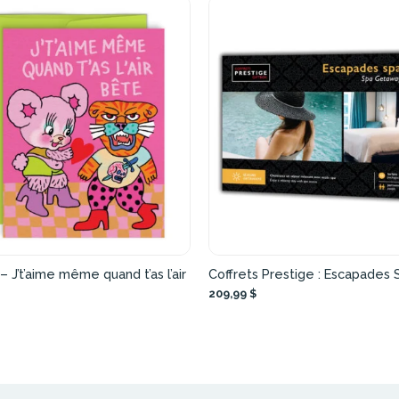
– J’t’aime même quand t’as l’air
Coffrets Prestige : Escapades 
209,99 $