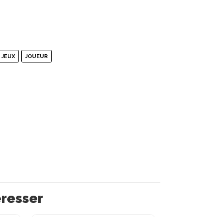
 JEUX
JOUEUR
éresser