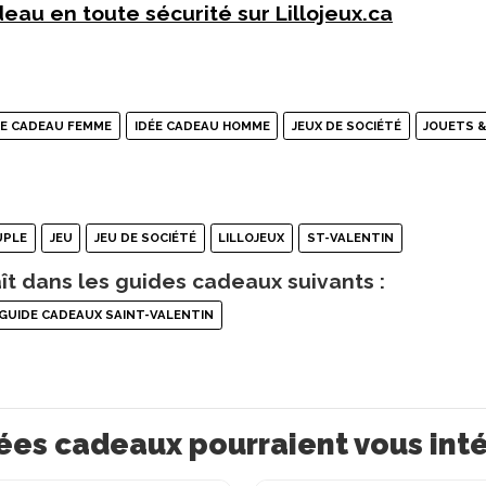
eau en toute sécurité sur Lillojeux.ca
ÉE CADEAU FEMME
IDÉE CADEAU HOMME
JEUX DE SOCIÉTÉ
JOUETS &
UPLE
JEU
JEU DE SOCIÉTÉ
LILLOJEUX
ST-VALENTIN
ît dans les guides cadeaux suivants :
GUIDE CADEAUX SAINT-VALENTIN
ées cadeaux pourraient vous int