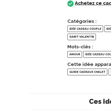
Achetez ce cad
Catégories :
IDÉE CADEAU COUPLE
ID
SAINT-VALENTIN
Mots-clés :
AMOUR
IDÉE CADEAU CO
Cette idée appara
GUIDE CADEAUX CHALET
Ces id