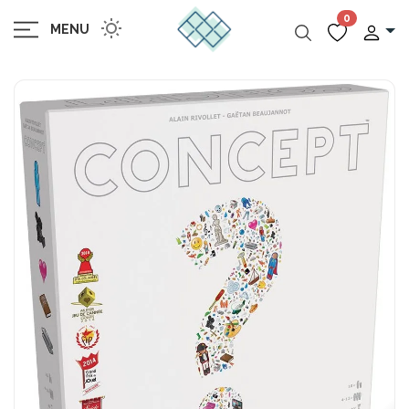
0
MENU