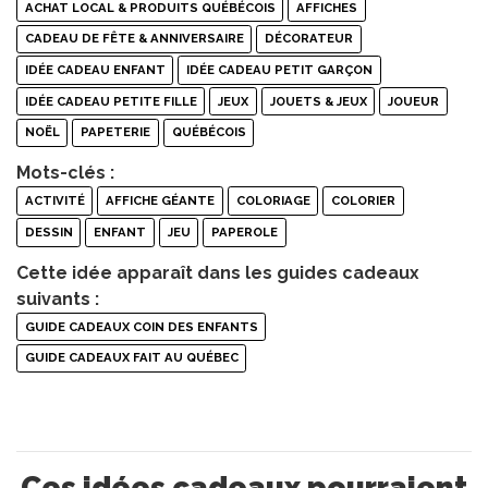
ACHAT LOCAL & PRODUITS QUÉBÉCOIS
AFFICHES
CADEAU DE FÊTE & ANNIVERSAIRE
DÉCORATEUR
IDÉE CADEAU ENFANT
IDÉE CADEAU PETIT GARÇON
IDÉE CADEAU PETITE FILLE
JEUX
JOUETS & JEUX
JOUEUR
NOËL
PAPETERIE
QUÉBÉCOIS
Mots-clés :
ACTIVITÉ
AFFICHE GÉANTE
COLORIAGE
COLORIER
DESSIN
ENFANT
JEU
PAPEROLE
Cette idée apparaît dans les guides cadeaux
suivants :
GUIDE CADEAUX COIN DES ENFANTS
GUIDE CADEAUX FAIT AU QUÉBEC
Ces idées cadeaux pourraient