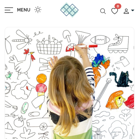
0
MENU