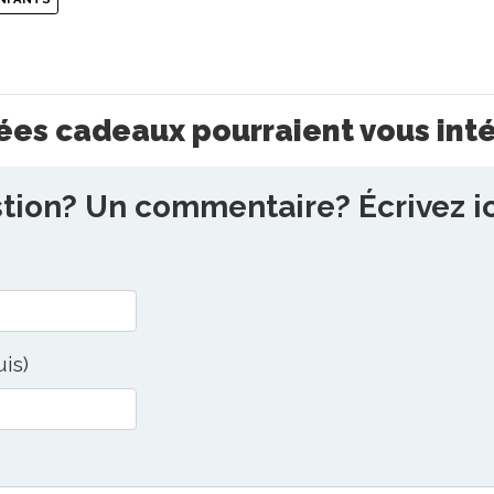
ées cadeaux pourraient vous int
ion? Un commentaire? Écrivez ici
uis)