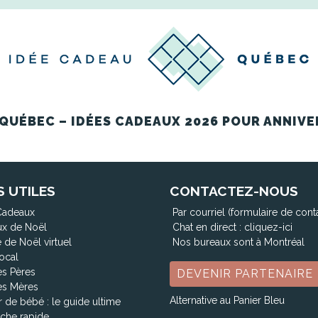
QUÉBEC – IDÉES CADEAUX 2026 POUR ANNIVE
S UTILES
CONTACTEZ-NOUS
Cadeaux
Par courriel (formulaire de cont
x de Noël
Chat en direct :
cliquez-ici
 de Noël virtuel
Nos bureaux sont à Montréal
ocal
es Pères
DEVENIR PARTENAIRE
es Mères
Alternative au Panier Bleu
 de bébé : le guide ultime
che rapide