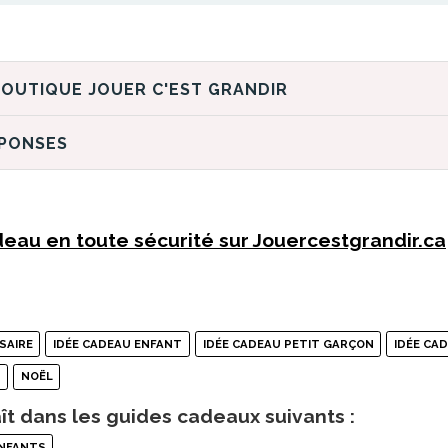
DÉCOUVREZ LA BOUTIQUE JOUER C'EST GRANDIR
ÉPONSES
eau en toute sécurité sur Jouercestgrandir.ca
SAIRE
IDÉE CADEAU ENFANT
IDÉE CADEAU PETIT GARÇON
IDÉE CAD
R
NOËL
ît dans les guides cadeaux suivants :
ENFANTS