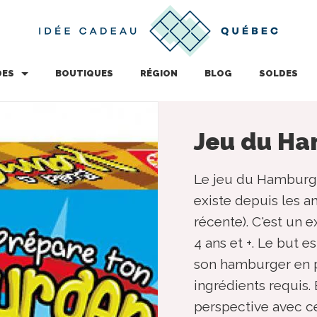
DES
BOUTIQUES
RÉGION
BLOG
SOLDES
Jeu du H
Le jeu du Hamburge
existe depuis les a
récente). C'est un 
4 ans et +. Le but 
son hamburger en p
ingrédients requis. 
perspective avec ce