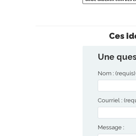
Ces id
Une quest
Nom : (requis)
Courriel : (req
Message :