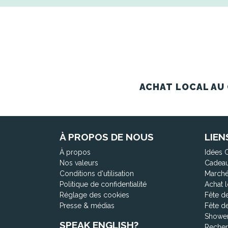
ACHAT LOCAL AU 
À PROPOS DE NOUS
LIEN
À propos
Idées 
Nos valeurs
Cadeau
Conditions d'utilisation
Marché
Politique de confidentialité
Achat l
Réglage des cookies
Fête d
Presse & médias
Fête d
Shower
SPEAK ENGLISH?
Recher