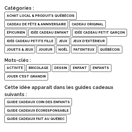
Catégories :
ACHAT LOCAL & PRODUITS QUÉBÉCOIS
CADEAU DE FÊTE & ANNIVERSAIRE
CADEAU ORIGINAL
ÉPICURIEN
IDÉE CADEAU ENFANT
IDÉE CADEAU PETIT GARÇON
IDÉE CADEAU PETITE FILLE
JEUX
JEUX D'EXTÉRIEUR
JOUETS & JEUX
JOUEUR
NOËL
PATENTEUX
QUÉBÉCOIS
Mots-clés :
ACTIVITÉ
BRICOLAGE
DESSIN
ENFANT
ENFANTS
JOUER C'EST GRANDIR
Cette idée apparaît dans les guides cadeaux
suivants :
GUIDE CADEAUX COIN DES ENFANTS
GUIDE CADEAUX ÉCORESPONSABLE
GUIDE CADEAUX FAIT AU QUÉBEC