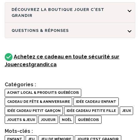
DÉCOUVREZ LA BOUTIQUE JOUER C'EST
GRANDIR
QUESTIONS & RÉPONSES
Achetez ce cadeau en toute sécurité sur
Jouercestgrandir.ca
Catégories :
ACHAT LOCAL & PRODUITS QUÉBÉCOIS
CADEAU DE FÊTE & ANNIVERSAIRE
IDÉE CADEAU ENFANT
IDÉE CADEAU PETIT GARÇON
IDÉE CADEAU PETITE FILLE
JEUX
JOUETS & JEUX
JOUEUR
NOËL
QUÉBÉCOIS
Mots-clés :
ENFANT
JEU
JEU DE MÉMOIRE
JOUER C'EST GRANDIR