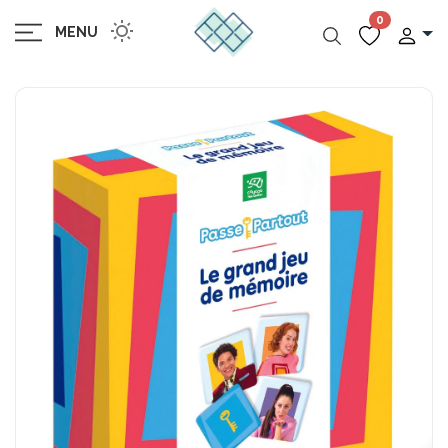
0
MENU