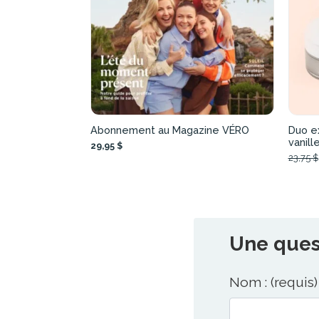
Abonnement au Magazine VÉRO
Duo ex
vanill
29,95 $
23,75 $
Une quest
Nom : (requis)