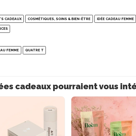
TS CADEAUX
COSMÉTIQUES, SOINS & BIEN-ÊTRE
IDÉE CADEAU FEMME
NCES
EAU FEMME
QUATRE T
ées cadeaux pourraient vous int