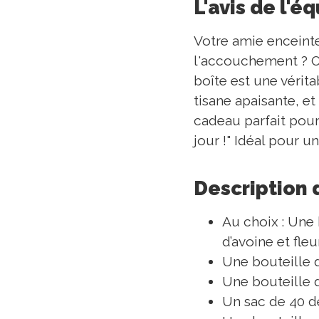
L'avis de l'é
Votre amie enceinte
l'accouchement ? Ou
boîte est une vérit
tisane apaisante, e
cadeau parfait pour
jour !" Idéal pour
Description 
Au choix : Une
d’avoine et fle
Une bouteille d
Une bouteille d
Un sac de 40 de