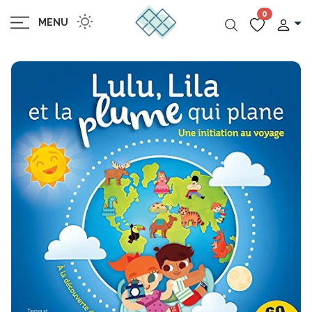
0
MENU