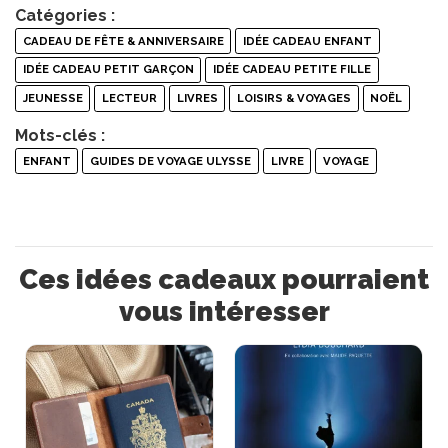
Catégories :
CADEAU DE FÊTE & ANNIVERSAIRE
IDÉE CADEAU ENFANT
IDÉE CADEAU PETIT GARÇON
IDÉE CADEAU PETITE FILLE
JEUNESSE
LECTEUR
LIVRES
LOISIRS & VOYAGES
NOËL
Mots-clés :
ENFANT
GUIDES DE VOYAGE ULYSSE
LIVRE
VOYAGE
Ces idées cadeaux pourraient
vous intéresser