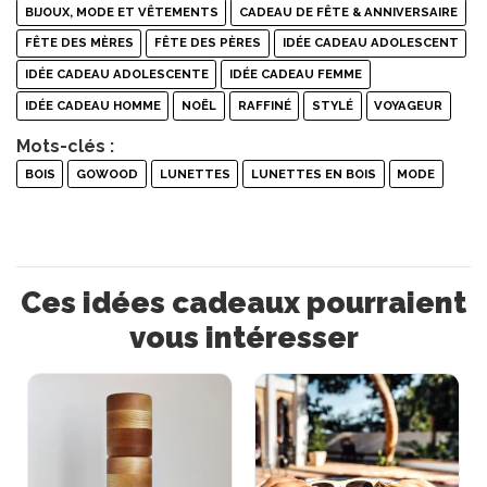
BIJOUX, MODE ET VÊTEMENTS
CADEAU DE FÊTE & ANNIVERSAIRE
FÊTE DES MÈRES
FÊTE DES PÈRES
IDÉE CADEAU ADOLESCENT
IDÉE CADEAU ADOLESCENTE
IDÉE CADEAU FEMME
IDÉE CADEAU HOMME
NOËL
RAFFINÉ
STYLÉ
VOYAGEUR
Mots-clés :
BOIS
GOWOOD
LUNETTES
LUNETTES EN BOIS
MODE
Ces idées cadeaux pourraient
vous intéresser