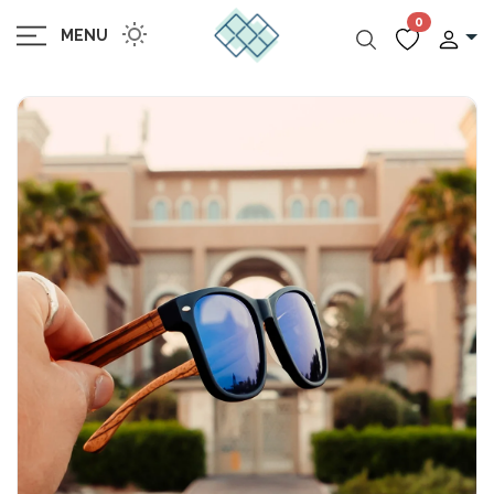
0
MENU