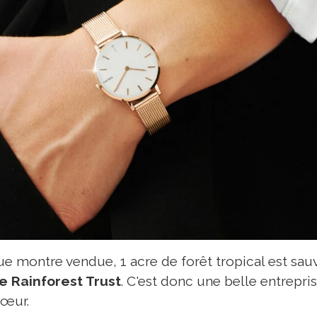
e montre vendue, 1 acre de forêt tropical est sau
e Rainforest Trust
. C'est donc une belle entrepr
cœur.