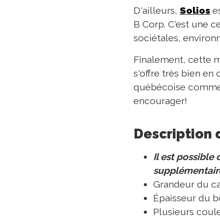
D'ailleurs,
Solios
es
B Corp. C'est une c
sociétales, environ
Finalement, cette m
s'offre très bien en
québécoise comme So
encourager!
Description 
Il est possibl
supplémentair
Grandeur du c
Épaisseur du bo
Plusieurs coul