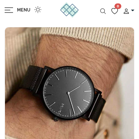
0
MENU