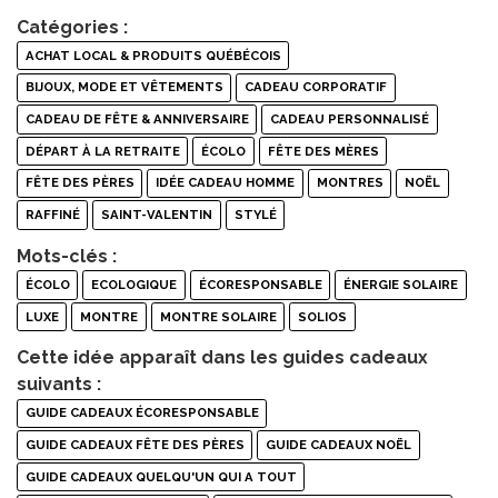
Catégories :
ACHAT LOCAL & PRODUITS QUÉBÉCOIS
BIJOUX, MODE ET VÊTEMENTS
CADEAU CORPORATIF
CADEAU DE FÊTE & ANNIVERSAIRE
CADEAU PERSONNALISÉ
DÉPART À LA RETRAITE
ÉCOLO
FÊTE DES MÈRES
FÊTE DES PÈRES
IDÉE CADEAU HOMME
MONTRES
NOËL
RAFFINÉ
SAINT-VALENTIN
STYLÉ
Mots-clés :
ÉCOLO
ECOLOGIQUE
ÉCORESPONSABLE
ÉNERGIE SOLAIRE
LUXE
MONTRE
MONTRE SOLAIRE
SOLIOS
Cette idée apparaît dans les guides cadeaux
suivants :
GUIDE CADEAUX ÉCORESPONSABLE
GUIDE CADEAUX FÊTE DES PÈRES
GUIDE CADEAUX NOËL
GUIDE CADEAUX QUELQU'UN QUI A TOUT