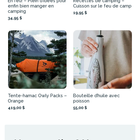
En feu! – Plein d’idées pour
Recettes de camping –
enfin bien manger en
Cuisson sur le feu de camp
camping
19,95 $
34,95 $
Tente-hamac Owly Packs –
Bouteille d’huile avec
Orange
poisson
419,00 $
55,00 $