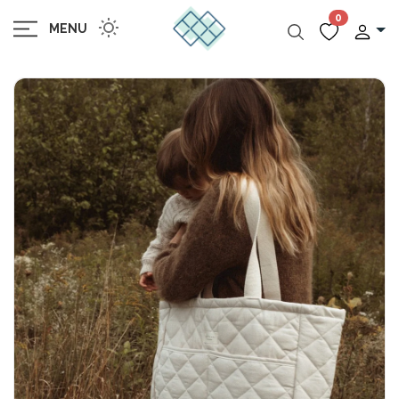
0
MENU