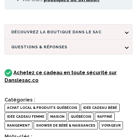
DÉCOUVREZ LA BOUTIQUE DANS LE SAC
QUESTIONS & RÉPONSES
Achetez ce cadeau en toute sécurité sur
Danslesac.co
Catégories :
ACHAT LOCAL & PRODUITS QUÉBÉCOIS
IDÉE CADEAU BÉBÉ
IDÉE CADEAU FEMME
MAISON
QUÉBÉCOIS
RAFFINÉ
RANGEMENT
SHOWER DE BÉBÉ & NAISSANCES
VOYAGEUR
Mots-clés :