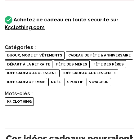
Achetez ce cadeau en toute sécurité sur
K5clothing.com
Catégories :
BIJOUX, MODE ET VÊTEMENTS
CADEAU DE FÊTE & ANNIVERSAIRE
DÉPART À LA RETRAITE
FÊTE DES MÈRES
FÊTE DES PÈRES
IDÉE CADEAU ADOLESCENT
IDÉE CADEAU ADOLESCENTE
IDÉE CADEAU FEMME
NOËL
SPORTIF
VOYAGEUR
Mots-clés :
K5 CLOTHING
Ces idées cadeaux pourraient