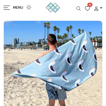
0
MENU