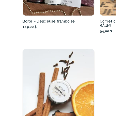
Boîte – Délicieuse framboise
Coffret 
BÄUM!
149,00 $
94,00 $