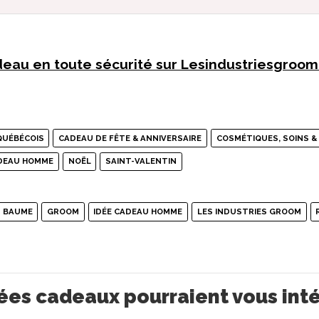
eau en toute sécurité sur Lesindustriesgroo
QUÉBÉCOIS
CADEAU DE FÊTE & ANNIVERSAIRE
COSMÉTIQUES, SOINS &
ADEAU HOMME
NOËL
SAINT-VALENTIN
BAUME
GROOM
IDÉE CADEAU HOMME
LES INDUSTRIES GROOM
ées cadeaux pourraient vous int