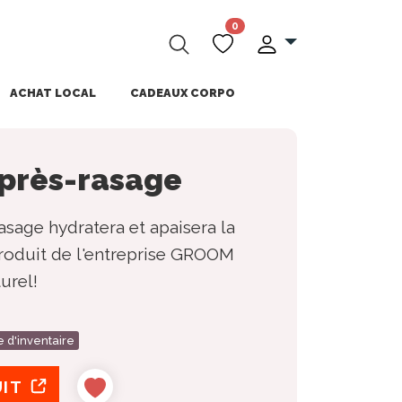
0
ACHAT LOCAL
CADEAUX CORPO
après-rasage
asage hydratera et apaisera la
produit de l'entreprise GROOM
turel!
e d'inventaire
UIT