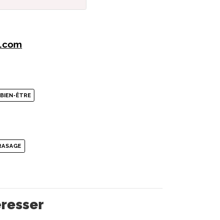
m.com
 BIEN-ÊTRE
RASAGE
éresser