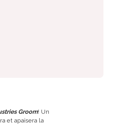
ustries Groom
! Un
a et apaisera la