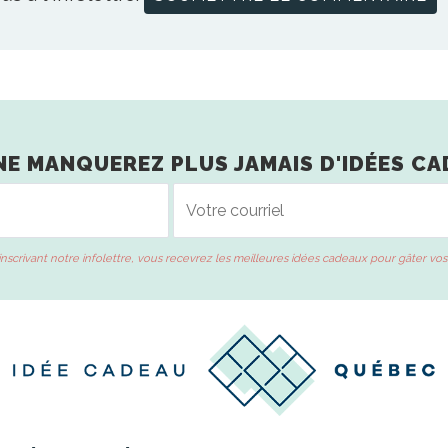
NE MANQUEREZ PLUS JAMAIS D'IDÉES CA
inscrivant notre infolettre, vous recevrez les meilleures idées cadeaux pour gâter vos