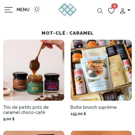
0
MENU
MOT-CLÉ : CARAMEL
Trio de petits pots de
Boîte brunch suprême
caramel choco-café
155,00 $
9,00 $