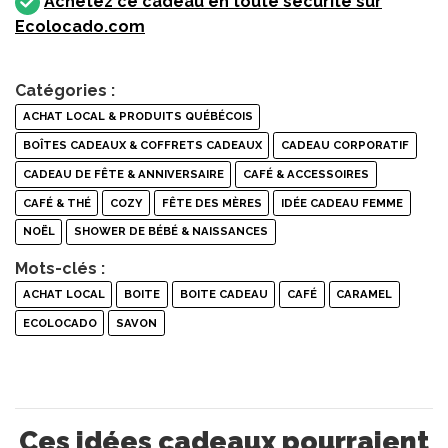
Achetez ce cadeau en toute sécurité sur
Ecolocado.com
Catégories :
ACHAT LOCAL & PRODUITS QUÉBÉCOIS
BOÎTES CADEAUX & COFFRETS CADEAUX
CADEAU CORPORATIF
CADEAU DE FÊTE & ANNIVERSAIRE
CAFÉ & ACCESSOIRES
CAFÉ & THÉ
COZY
FÊTE DES MÈRES
IDÉE CADEAU FEMME
NOËL
SHOWER DE BÉBÉ & NAISSANCES
Mots-clés :
ACHAT LOCAL
BOITE
BOITE CADEAU
CAFÉ
CARAMEL
ECOLOCADO
SAVON
Ces idées cadeaux pourraient