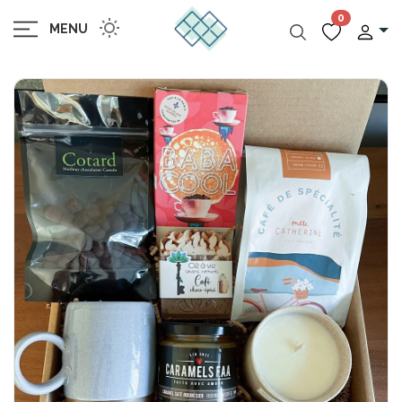
0
MENU