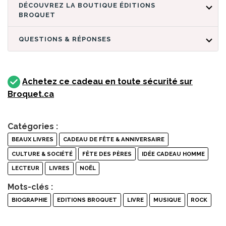
DÉCOUVREZ LA BOUTIQUE ÉDITIONS
BROQUET
QUESTIONS & RÉPONSES
Achetez ce cadeau en toute sécurité sur
Broquet.ca
Catégories :
BEAUX LIVRES
CADEAU DE FÊTE & ANNIVERSAIRE
CULTURE & SOCIÉTÉ
FÊTE DES PÈRES
IDÉE CADEAU HOMME
LECTEUR
LIVRES
NOËL
Mots-clés :
BIOGRAPHIE
EDITIONS BROQUET
LIVRE
MUSIQUE
ROCK