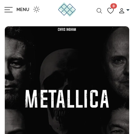
0
MENU