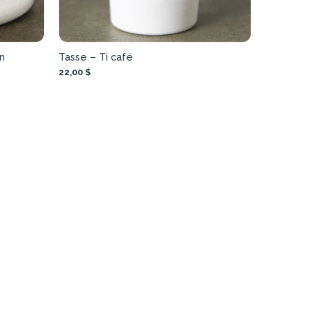
en
Tasse – Ti café
22,00 $