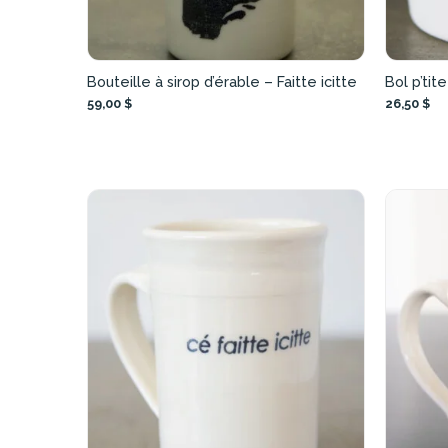
Bouteille à sirop d’érable – Faitte icitte
Bol p’tit
59,00 $
26,50 $