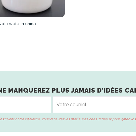
Not made in china
NE MANQUEREZ PLUS JAMAIS D'IDÉES CA
inscrivant notre infolettre, vous recevrez les meilleures idées cadeaux pour gâter vos