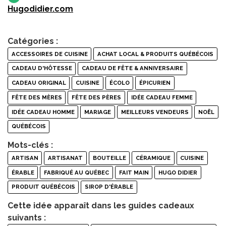
Hugodidier.com
Catégories :
ACCESSOIRES DE CUISINE
ACHAT LOCAL & PRODUITS QUÉBÉCOIS
CADEAU D'HÔTESSE
CADEAU DE FÊTE & ANNIVERSAIRE
CADEAU ORIGINAL
CUISINE
ÉCOLO
ÉPICURIEN
FÊTE DES MÈRES
FÊTE DES PÈRES
IDÉE CADEAU FEMME
IDÉE CADEAU HOMME
MARIAGE
MEILLEURS VENDEURS
NOËL
QUÉBÉCOIS
Mots-clés :
ARTISAN
ARTISANAT
BOUTEILLE
CÉRAMIQUE
CUISINE
ÉRABLE
FABRIQUÉ AU QUÉBEC
FAIT MAIN
HUGO DIDIER
PRODUIT QUÉBÉCOIS
SIROP D'ÉRABLE
Cette idée apparaît dans les guides cadeaux
suivants :