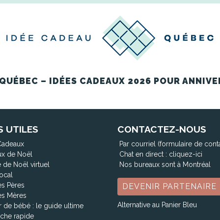
QUÉBEC – IDÉES CADEAUX 2026 POUR ANNIVE
S UTILES
CONTACTEZ-NOUS
Cadeaux
Par courriel (formulaire de cont
x de Noël
Chat en direct :
cliquez-ici
 de Noël virtuel
Nos bureaux sont à Montréal
ocal
es Pères
DEVENIR PARTENAIRE
es Mères
Alternative au Panier Bleu
 de bébé : le guide ultime
che rapide