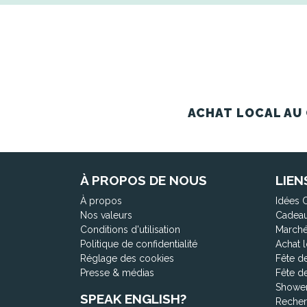
ACHAT LOCAL AU 
À PROPOS DE NOUS
LIEN
À propos
Idées 
Nos valeurs
Cadeau
Conditions d'utilisation
Marché
Politique de confidentialité
Achat l
Réglage des cookies
Fête d
Presse & médias
Fête d
Shower
SPEAK ENGLISH?
Recher