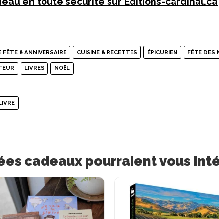
eau en toute sécurité sur Editions-cardinal.ca
 FÊTE & ANNIVERSAIRE
CUISINE & RECETTES
ÉPICURIEN
FÊTE DES 
TEUR
LIVRES
NOËL
LIVRE
ées cadeaux pourraient vous int