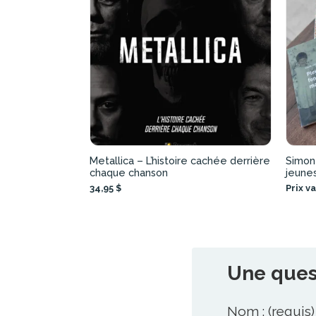
Metallica – L’histoire cachée derrière
Simon 
chaque chanson
jeune
34,95 $
Prix v
Une quest
Nom : (requis)