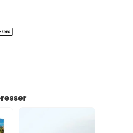
MÈRES
éresser