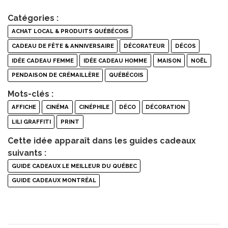
Catégories :
ACHAT LOCAL & PRODUITS QUÉBÉCOIS
CADEAU DE FÊTE & ANNIVERSAIRE
DÉCORATEUR
DÉCOS
IDÉE CADEAU FEMME
IDÉE CADEAU HOMME
MAISON
NOËL
PENDAISON DE CRÉMAILLÈRE
QUÉBÉCOIS
Mots-clés :
AFFICHE
CINÉMA
CINÉPHILE
DÉCO
DÉCORATION
LILI GRAFFITI
PRINT
Cette idée apparaît dans les guides cadeaux
suivants :
GUIDE CADEAUX LE MEILLEUR DU QUÉBEC
GUIDE CADEAUX MONTRÉAL