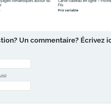
oyages romantiques autour du
Carte-cadeau en ligne – Poch
e
Fils
$
Prix variable
ion? Un commentaire? Écrivez ici
uis)