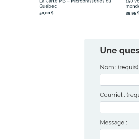
La Carte MB – Microbrasseries du
150 v
Québec
mond
50,00 $
39,95 
Une quest
Nom : (requis)
Courriel : (req
Message :