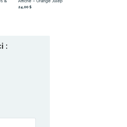
es &
Affiche – Orange Julep
24,00 $
 :