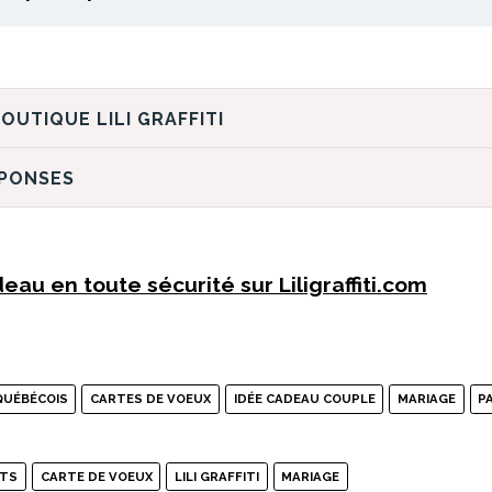
DÉCOUVREZ LA BOUTIQUE LILI GRAFFITI
ÉPONSES
au en toute sécurité sur Liligraffiti.com
QUÉBÉCOIS
CARTES DE VOEUX
IDÉE CADEAU COUPLE
MARIAGE
P
ITS
CARTE DE VOEUX
LILI GRAFFITI
MARIAGE