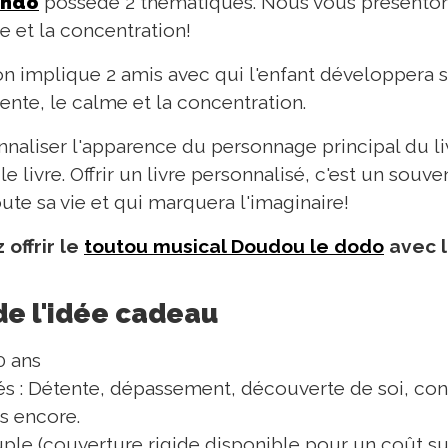
ndo
possède 2 thématiques. Nous vous présentons 
e et la concentration!
on implique 2 amis avec qui l'enfant développera sa
ente, le calme et la concentration.
aliser l'apparence du personnage principal du li
le livre. Offrir un livre personnalisé, c'est un souve
ute sa vie et qui marquera l'imaginaire!
 offrir le
toutou musical Doudou le dodo
avec l
de l'idée cadeau
0 ans
 : Détente, dépassement, découverte de soi, confi
s encore.
ple (couverture rigide disponible pour un coût s