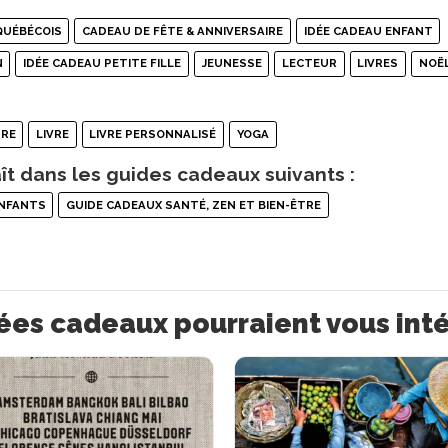
QUÉBÉCOIS
CADEAU DE FÊTE & ANNIVERSAIRE
IDÉE CADEAU ENFANT
N
IDÉE CADEAU PETITE FILLE
JEUNESSE
LECTEUR
LIVRES
NOË
RE
LIVRE
LIVRE PERSONNALISÉ
YOGA
ît dans les guides cadeaux suivants :
ENFANTS
GUIDE CADEAUX SANTÉ, ZEN ET BIEN-ÊTRE
ées cadeaux pourraient vous int