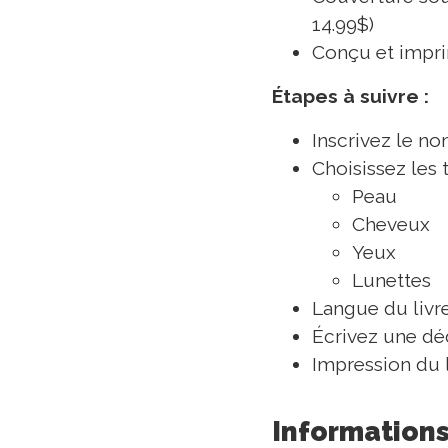
14.99$)
Conçu et impr
Étapes à suivre :
Inscrivez le no
Choisissez les 
Peau
Cheveux
Yeux
Lunettes
Langue du livre
Écrivez une déd
Impression du l
Informations