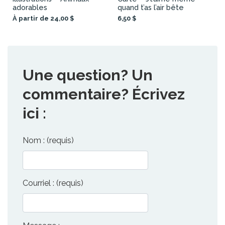
adorables
quand t’as l’air bête
À partir de 24,00 $
6,50 $
Une question? Un
commentaire? Écrivez
ici :
Nom : (requis)
Courriel : (requis)