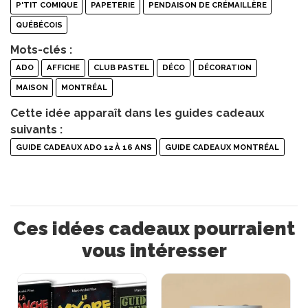
P'TIT COMIQUE
PAPETERIE
PENDAISON DE CRÉMAILLÈRE
QUÉBÉCOIS
Mots-clés :
ADO
AFFICHE
CLUB PASTEL
DÉCO
DÉCORATION
MAISON
MONTRÉAL
Cette idée apparaît dans les guides cadeaux
suivants :
GUIDE CADEAUX ADO 12 À 16 ANS
GUIDE CADEAUX MONTRÉAL
Ces idées cadeaux pourraient
vous intéresser