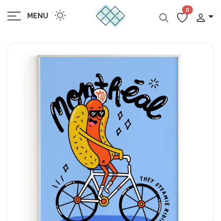
0
MENU