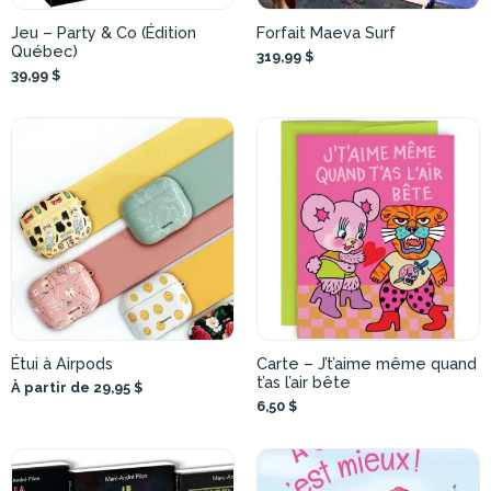
Jeu – Party & Co (Édition
Forfait Maeva Surf
Québec)
319,99 $
39,99 $
Étui à Airpods
Carte – J’t’aime même quand
t’as l’air bête
À partir de 29,95 $
6,50 $