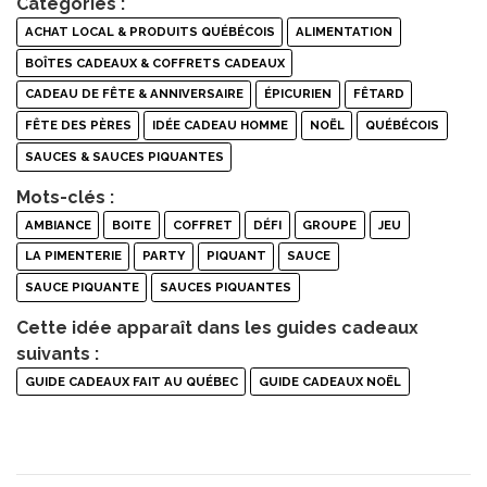
Catégories :
ACHAT LOCAL & PRODUITS QUÉBÉCOIS
ALIMENTATION
BOÎTES CADEAUX & COFFRETS CADEAUX
CADEAU DE FÊTE & ANNIVERSAIRE
ÉPICURIEN
FÊTARD
FÊTE DES PÈRES
IDÉE CADEAU HOMME
NOËL
QUÉBÉCOIS
SAUCES & SAUCES PIQUANTES
Mots-clés :
AMBIANCE
BOITE
COFFRET
DÉFI
GROUPE
JEU
LA PIMENTERIE
PARTY
PIQUANT
SAUCE
SAUCE PIQUANTE
SAUCES PIQUANTES
Cette idée apparaît dans les guides cadeaux
suivants :
GUIDE CADEAUX FAIT AU QUÉBEC
GUIDE CADEAUX NOËL