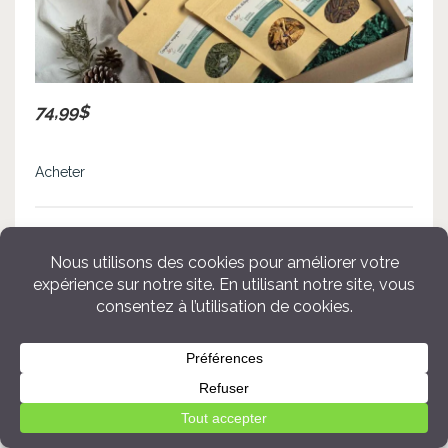
74,99$
Acheter
18.
Affiche d’un couple de
lynx en amour
Offrez une belle affiche avec un couple de
lynx en amour aux nouveaux mariés. C’est
une magnifique illustration de l’artiste
québécoise Marie-Michèle de
Le Nid
Atelier
. Plusieurs formats d’affiches sont