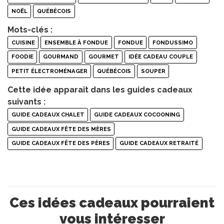
NOËL
QUÉBÉCOIS
Mots-clés :
CUISINE
ENSEMBLE À FONDUE
FONDUE
FONDUSSIMO
FOODIE
GOURMAND
GOURMET
IDÉE CADEAU COUPLE
PETIT ÉLECTROMÉNAGER
QUÉBÉCOIS
SOUPER
Cette idée apparaît dans les guides cadeaux
suivants :
GUIDE CADEAUX CHALET
GUIDE CADEAUX COCOONING
GUIDE CADEAUX FÊTE DES MÈRES
GUIDE CADEAUX FÊTE DES PÈRES
GUIDE CADEAUX RETRAITÉ
Ces idées cadeaux pourraient
vous intéresser