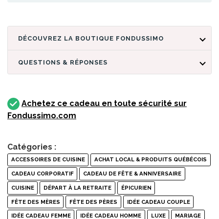
DÉCOUVREZ LA BOUTIQUE FONDUSSIMO
QUESTIONS & RÉPONSES
Achetez ce cadeau en toute sécurité sur
Fondussimo.com
Catégories :
ACCESSOIRES DE CUISINE
ACHAT LOCAL & PRODUITS QUÉBÉCOIS
CADEAU CORPORATIF
CADEAU DE FÊTE & ANNIVERSAIRE
CUISINE
DÉPART À LA RETRAITE
ÉPICURIEN
FÊTE DES MÈRES
FÊTE DES PÈRES
IDÉE CADEAU COUPLE
IDÉE CADEAU FEMME
IDÉE CADEAU HOMME
LUXE
MARIAGE