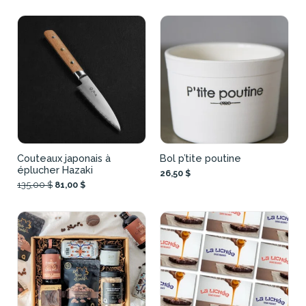
Couteaux japonais à
Bol p’tite poutine
éplucher Hazaki
26,50 $
135,00 $
81,00 $