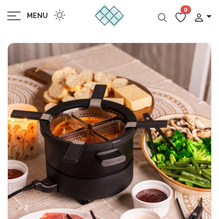
0
MENU