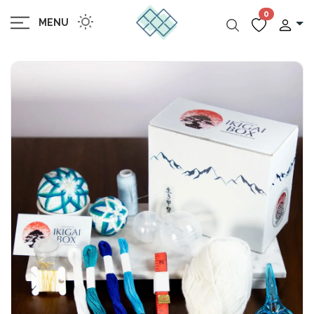
0
MENU