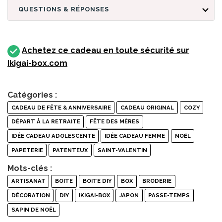
QUESTIONS & RÉPONSES
Achetez ce cadeau en toute sécurité sur
Ikigai-box.com
Catégories :
CADEAU DE FÊTE & ANNIVERSAIRE
CADEAU ORIGINAL
COZY
DÉPART À LA RETRAITE
FÊTE DES MÈRES
IDÉE CADEAU ADOLESCENTE
IDÉE CADEAU FEMME
NOËL
PAPETERIE
PATENTEUX
SAINT-VALENTIN
Mots-clés :
ARTISANAT
BOITE
BOITE DIY
BOX
BRODERIE
DÉCORATION
DIY
IKIGAI-BOX
JAPON
PASSE-TEMPS
SAPIN DE NOËL