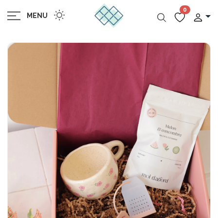
0
MENU