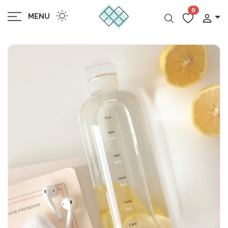
0
MENU