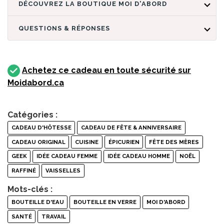
DÉCOUVREZ LA BOUTIQUE MOI D'ABORD
QUESTIONS & RÉPONSES
Achetez ce cadeau en toute sécurité sur
Moidabord.ca
Catégories :
CADEAU D'HÔTESSE
CADEAU DE FÊTE & ANNIVERSAIRE
CADEAU ORIGINAL
CUISINE
ÉPICURIEN
FÊTE DES MÈRES
GEEK
IDÉE CADEAU FEMME
IDÉE CADEAU HOMME
NOËL
RAFFINÉ
VAISSELLES
Mots-clés :
BOUTEILLE D'EAU
BOUTEILLE EN VERRE
MOI D'ABORD
SANTÉ
TRAVAIL