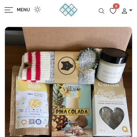
0
MENU