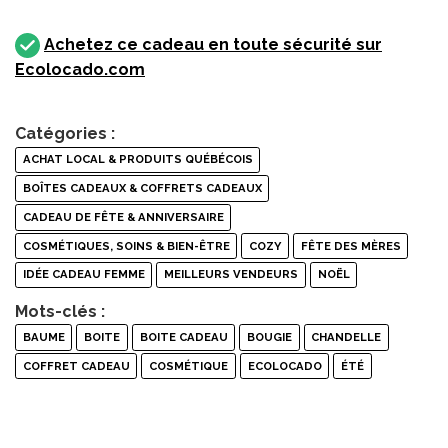
Achetez ce cadeau en toute sécurité sur
Ecolocado.com
Catégories :
ACHAT LOCAL & PRODUITS QUÉBÉCOIS
BOÎTES CADEAUX & COFFRETS CADEAUX
CADEAU DE FÊTE & ANNIVERSAIRE
COSMÉTIQUES, SOINS & BIEN-ÊTRE
COZY
FÊTE DES MÈRES
IDÉE CADEAU FEMME
MEILLEURS VENDEURS
NOËL
Mots-clés :
BAUME
BOITE
BOITE CADEAU
BOUGIE
CHANDELLE
COFFRET CADEAU
COSMÉTIQUE
ECOLOCADO
ÉTÉ