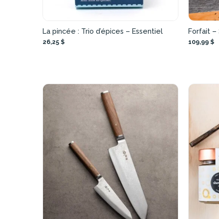
La pincée : Trio d’épices – Essentiel
Forfait –
26,25 $
109,99 $