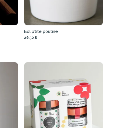
Bol p’tite poutine
26,50 $