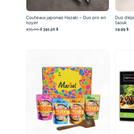
Couteaux japonais Hazaki – Duo pro en
Duo d’ép
noyer
taouk
435,00 $
391,50 $
19,99 $