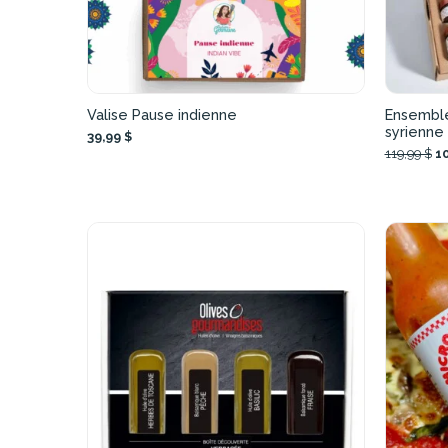
Valise Pause indienne
Ensemble
syrienne
39,99 $
119,99 $
10