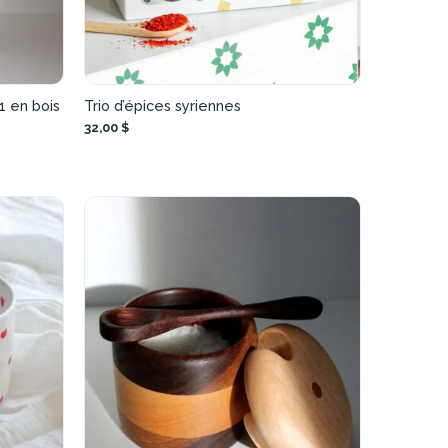
1 en bois
Trio d’épices syriennes
32,00 $