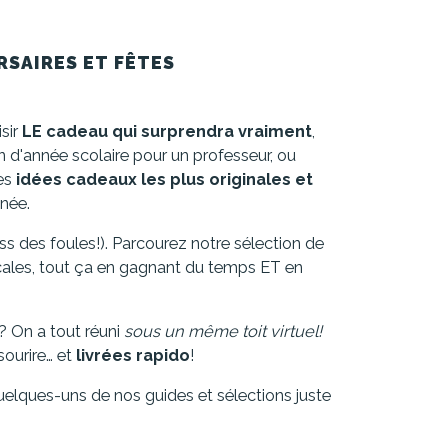
RSAIRES ET FÊTES
isir
LE cadeau qui surprendra vraiment
,
in d'année scolaire pour un professeur, ou
les
idées cadeaux les plus originales et
nnée.
ss des foules!). Parcourez notre sélection de
locales, tout ça en gagnant du temps ET en
 On a tout réuni
sous un même toit virtuel!
ourire… et
livrées rapido
!
quelques-uns de nos guides et sélections juste