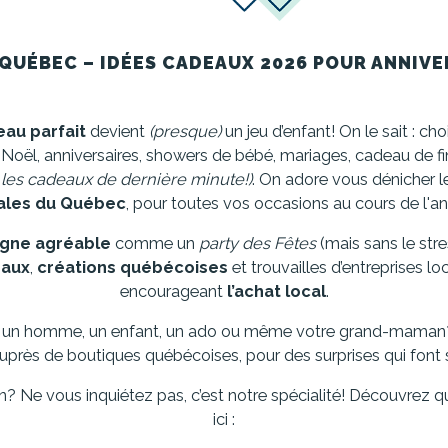
QUÉBEC – IDÉES CADEAUX 2026 POUR ANNIVE
au parfait
devient
(presque)
un jeu d’enfant! On le sait : cho
 : Noël, anniversaires, showers de bébé, mariages, cadeau de f
 les cadeaux de dernière minute!)
. On adore vous dénicher 
ales du Québec
, pour toutes vos occasions au cours de l'a
igne agréable
comme un
party des Fêtes
(mais sans le stre
naux
,
créations québécoises
et trouvailles d’entreprises 
encourageant
l’achat local
.
 un homme, un enfant, un ado ou même votre grand-maman?
ès de boutiques québécoises, pour des surprises qui font s
on? Ne vous inquiétez pas, c’est notre spécialité! Découvrez 
ici :