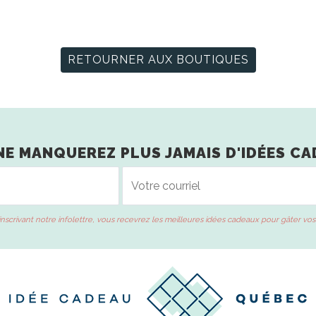
RETOURNER AUX BOUTIQUES
NE MANQUEREZ PLUS JAMAIS D'IDÉES CA
inscrivant notre infolettre, vous recevrez les meilleures idées cadeaux pour gâter vos