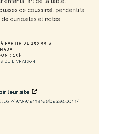
r enfants, art de la table,
t housses de coussins), pendentifs
s de curiosités et notes
À PARTIR DE 150.00 $
ANADA
SON : 15$
ES DE LIVRAISON
oir leur site
ttps://www.amareebasse.com/