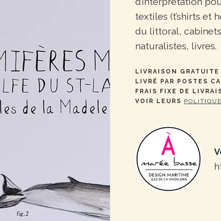
d’interprétation pou
textiles (t’shirts e
du littoral, cabinet
naturalistes, livres.
LIVRAISON GRATUITE 
LIVRÉ PAR POSTES C
FRAIS FIXE DE LIVRAI
VOIR LEURS
POLITIQU
V
h