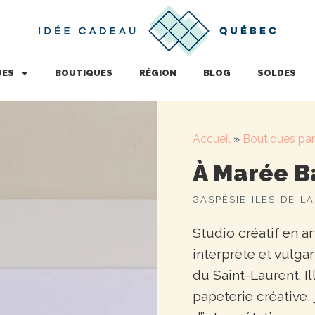
DES
BOUTIQUES
RÉGION
BLOG
SOLDES
Accueil
»
Boutiques par
À Marée B
GASPÉSIE-ILES-DE-L
Studio créatif en a
interprète et vulga
du Saint-Laurent. Il
papeterie créative, 