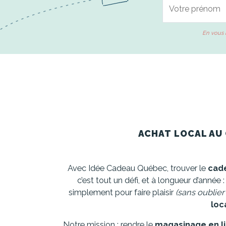
En vous 
ACHAT LOCAL AU 
Avec Idée Cadeau Québec, trouver le
cade
c’est tout un défi, et à longueur d’année
simplement pour faire plaisir
(sans oublier
loc
Notre mission : rendre le
magasinage en l