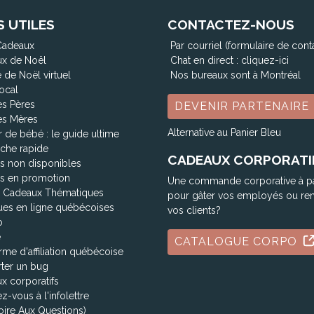
S UTILES
CONTACTEZ-NOUS
Cadeaux
Par courriel (formulaire de cont
x de Noël
Chat en direct :
cliquez-ici
 de Noël virtuel
Nos bureaux sont à Montréal
ocal
es Pères
DEVENIR PARTENAIRE
es Mères
Alternative au Panier Bleu
 de bébé : le guide ultime
che rapide
CADEAUX CORPORATI
ts non disponibles
ts en promotion
Une commande corporative à p
 Cadeaux Thématiques
pour gâter vos employés ou re
ues en ligne québécoises
vos clients?
o
e
CATALOGUE CORPO
rme d'affiliation québécoise
ter un bug
x corporatifs
ez-vous à l'infolettre
oire Aux Questions)