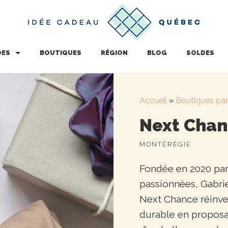
DES
BOUTIQUES
RÉGION
BLOG
SOLDES
Accueil
»
Boutiques par
Next Cha
MONTÉRÉGIE
Fondée en 2020 par
passionnées, Gabri
Next Chance réinven
durable en propos