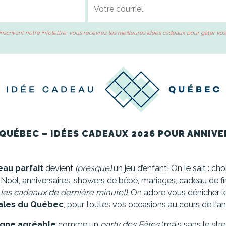
inscrivant notre infolettre, vous recevrez les meilleures idées cadeaux pour gâter vos
QUÉBEC – IDÉES CADEAUX 2026 POUR ANNIVE
au parfait
devient
(presque)
un jeu d’enfant! On le sait : cho
 : Noël, anniversaires, showers de bébé, mariages, cadeau de f
 les cadeaux de dernière minute!)
. On adore vous dénicher 
ales du Québec
, pour toutes vos occasions au cours de l'a
igne agréable
comme un
party des Fêtes
(mais sans le stre