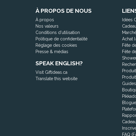
À PROPOS DE NOUS
LIEN
À propos
Idées 
Nos valeurs
Cadeau
Conditions d'utilisation
Marché
Politique de confidentialité
Achat l
Réglage des cookies
Fête d
Presse & médias
Fête d
Shower
SPEAK ENGLISH?
Recher
Produi
Visit Giftideas.ca
Produi
Translate this website
Guides
Boutiq
Pikkad
Blogu
Platefo
Rappor
Cadeau
Inscriv
FAQ (F