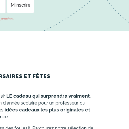
 proches.
RSAIRES ET FÊTES
isir
LE cadeau qui surprendra vraiment
,
in d'année scolaire pour un professeur, ou
les
idées cadeaux les plus originales et
nnée.
ss des foules!). Parcourez notre sélection de