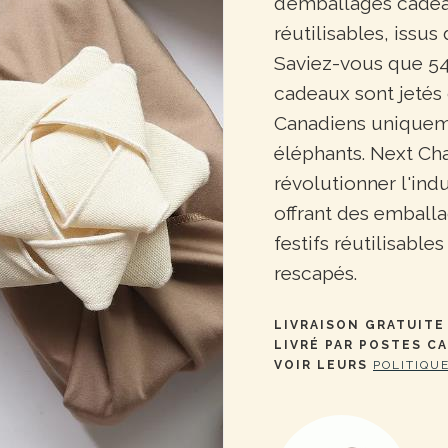
d’emballages cadea
réutilisables, issus
Saviez-vous que 54
cadeaux sont jetés
Canadiens uniquem
éléphants. Next Ch
révolutionner l'ind
offrant des emball
festifs réutilisables 
rescapés.
LIVRAISON GRATUITE 
LIVRÉ PAR POSTES C
VOIR LEURS
POLITIQU