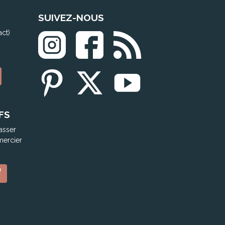
SUIVEZ-NOUS
act)
FS
asser
mercier