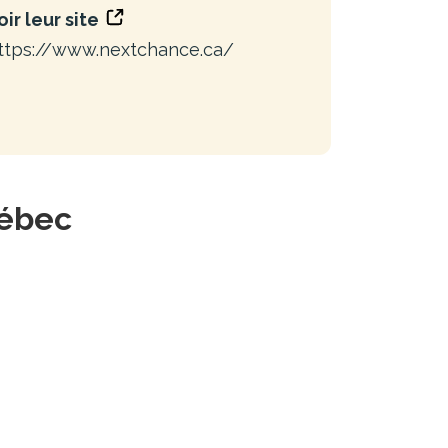
oir leur site
ttps://www.nextchance.ca/
uébec