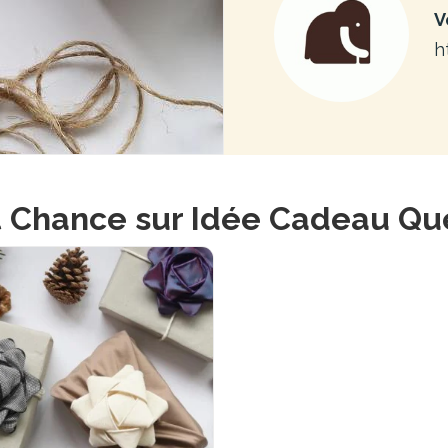
V
h
 Chance sur Idée Cadeau Q