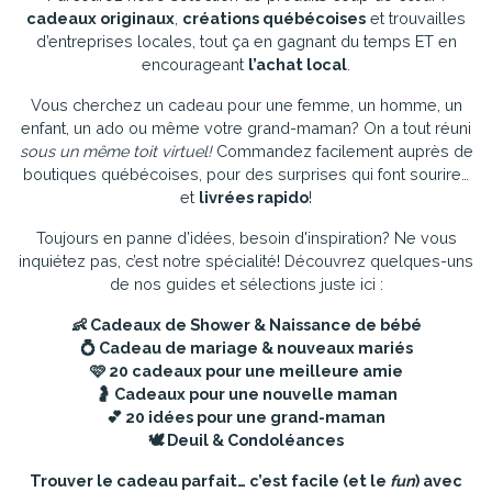
cadeaux originaux
,
créations québécoises
et trouvailles
d’entreprises locales, tout ça en gagnant du temps ET en
encourageant
l’achat local
.
Vous cherchez un cadeau pour une femme, un homme, un
enfant, un ado ou même votre grand-maman? On a tout réuni
sous un même toit virtuel!
Commandez facilement auprès de
boutiques québécoises, pour des surprises qui font sourire…
et
livrées rapido
!
Toujours en panne d’idées, besoin d'inspiration? Ne vous
inquiétez pas, c’est notre spécialité! Découvrez quelques-uns
de nos guides et sélections juste ici :
👶
Cadeaux de Shower & Naissance de bébé
💍
Cadeau de mariage & nouveaux mariés
🩷
20 cadeaux pour une meilleure amie
🤰
Cadeaux pour une nouvelle maman
💕
20 idées pour une grand-maman
🕊️
Deuil & Condoléances
Trouver le cadeau parfait… c’est facile (et le
fun
) avec