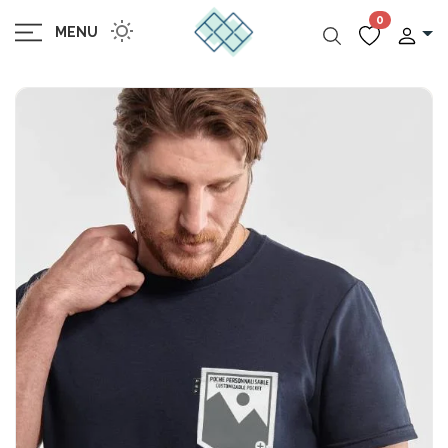
0
MENU