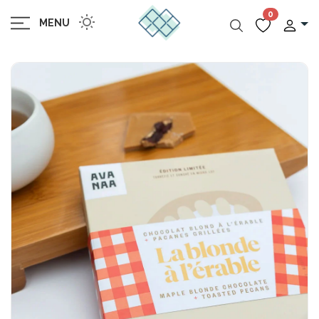
0
MENU