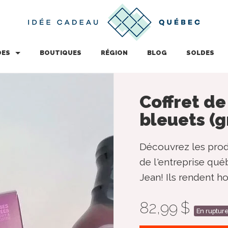
DES
BOUTIQUES
RÉGION
BLOG
SOLDES
Coffret de
bleuets (
Découvrez les pro
de l'entreprise qué
Jean! Ils rendent h
82,99 $
En rupture