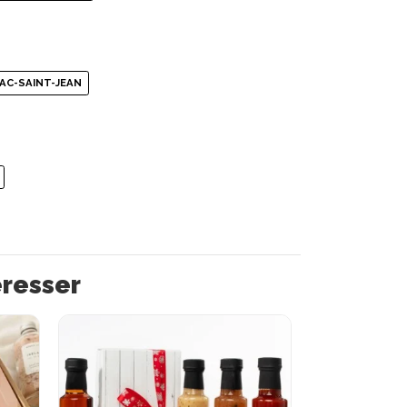
AC-SAINT-JEAN
éresser