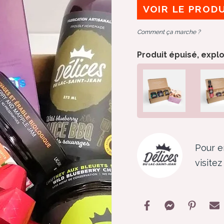
VOIR LE PROD
Comment ça marche ?
Produit épuisé, expl
Pour e
visite