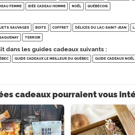
ADEAU FEMME
IDÉE CADEAU HOMME
NOËL
QUÉBÉCOIS
UETS SAUVAGES
BOITE
COFFRET
DÉLICES DU LAC-SAINT-JEAN
L
SAGUENAY
TERROIR
ît dans les guides cadeaux suivants :
ÉBEC
GUIDE CADEAUX LE MEILLEUR DU QUÉBEC
GUIDE CADEAUX NOËL
ées cadeaux pourraient vous int