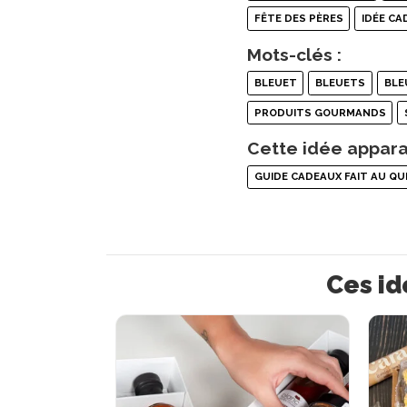
FÊTE DES PÈRES
IDÉE C
Mots-clés :
BLEUET
BLEUETS
BLE
PRODUITS GOURMANDS
Cette idée appara
GUIDE CADEAUX FAIT AU QU
Ces id