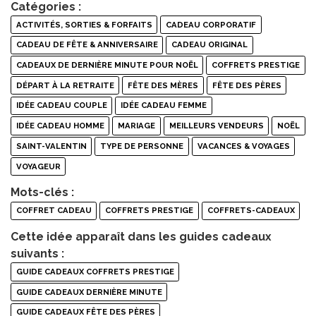
Catégories :
ACTIVITÉS, SORTIES & FORFAITS
CADEAU CORPORATIF
CADEAU DE FÊTE & ANNIVERSAIRE
CADEAU ORIGINAL
CADEAUX DE DERNIÈRE MINUTE POUR NOËL
COFFRETS PRESTIGE
DÉPART À LA RETRAITE
FÊTE DES MÈRES
FÊTE DES PÈRES
IDÉE CADEAU COUPLE
IDÉE CADEAU FEMME
IDÉE CADEAU HOMME
MARIAGE
MEILLEURS VENDEURS
NOËL
SAINT-VALENTIN
TYPE DE PERSONNE
VACANCES & VOYAGES
VOYAGEUR
Mots-clés :
COFFRET CADEAU
COFFRETS PRESTIGE
COFFRETS-CADEAUX
Cette idée apparaît dans les guides cadeaux
suivants :
GUIDE CADEAUX COFFRETS PRESTIGE
GUIDE CADEAUX DERNIÈRE MINUTE
GUIDE CADEAUX FÊTE DES PÈRES