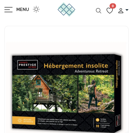
0
MENU