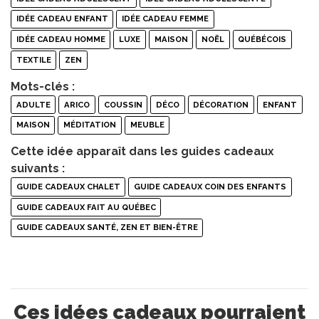
IDÉE CADEAU ENFANT
IDÉE CADEAU FEMME
IDÉE CADEAU HOMME
LUXE
MAISON
NOËL
QUÉBÉCOIS
TEXTILE
ZEN
Mots-clés :
ADULTE
ARICO
COUSSIN
DÉCO
DÉCORATION
ENFANT
MAISON
MÉDITATION
MEUBLE
Cette idée apparaît dans les guides cadeaux
suivants :
GUIDE CADEAUX CHALET
GUIDE CADEAUX COIN DES ENFANTS
GUIDE CADEAUX FAIT AU QUÉBEC
GUIDE CADEAUX SANTÉ, ZEN ET BIEN-ÊTRE
Ces idées cadeaux pourraient