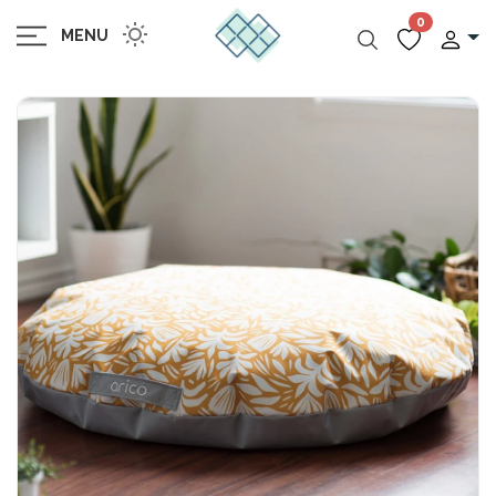
0
MENU