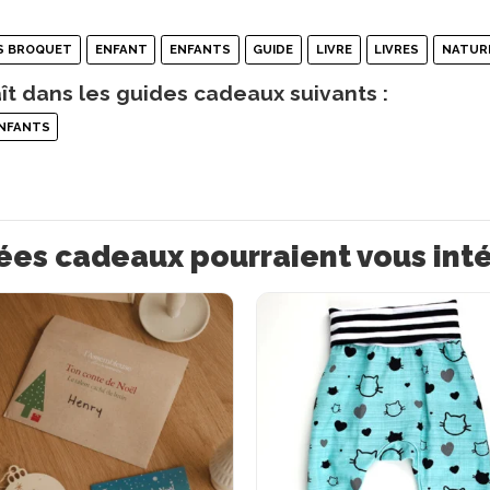
S BROQUET
ENFANT
ENFANTS
GUIDE
LIVRE
LIVRES
NATUR
ît dans les guides cadeaux suivants :
ENFANTS
ées cadeaux pourraient vous int