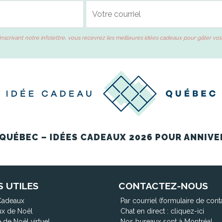
inscrivant notre infolettre, vous recevrez les meilleures idées cadeaux pour gâter vos
QUÉBEC – IDÉES CADEAUX 2026 POUR ANNIVE
S UTILES
CONTACTEZ-NOUS
Cadeaux
Par courriel (formulaire de cont
x de Noël
Chat en direct :
cliquez-ici
 de Noël virtuel
Nos bureaux sont à Montréal