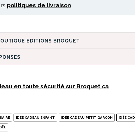
urs
politiques de livraison
DÉCOUVREZ LA BOUTIQUE ÉDITIONS BROQUET
ÉPONSES
eau en toute sécurité sur Broquet.ca
SAIRE
IDÉE CADEAU ENFANT
IDÉE CADEAU PETIT GARÇON
IDÉE CAD
OËL