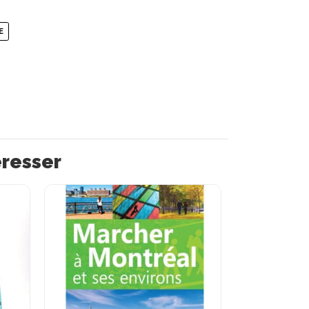
E
éresser