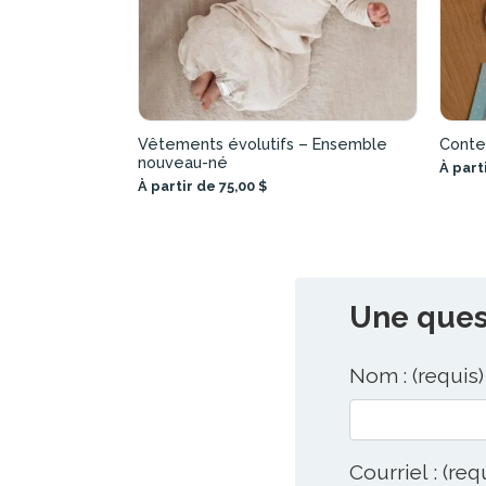
Vêtements évolutifs – Ensemble
Conte
nouveau-né
À part
À partir de 75,00 $
Une quest
Nom : (requis)
Courriel : (req