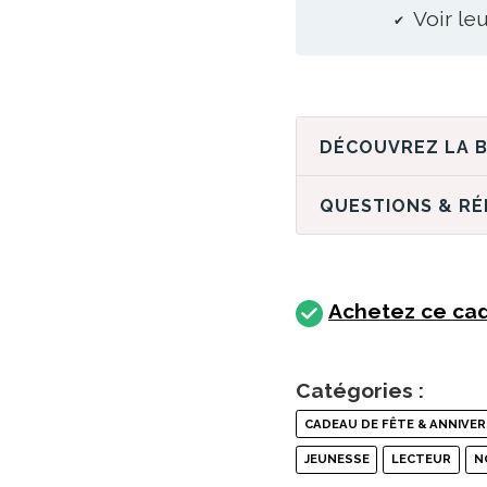
Voir le
QUESTIONS & R
Achetez ce cad
Catégories :
CADEAU DE FÊTE & ANNIVER
JEUNESSE
LECTEUR
N