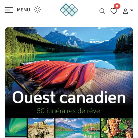
0
MENU