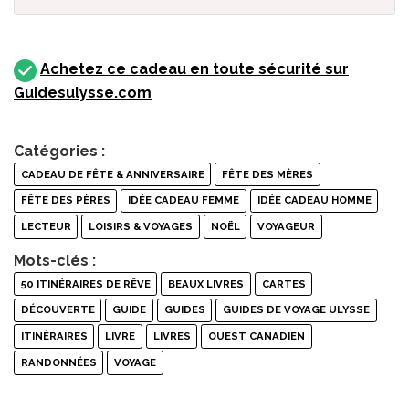
Achetez ce cadeau en toute sécurité sur
Guidesulysse.com
Catégories :
CADEAU DE FÊTE & ANNIVERSAIRE
FÊTE DES MÈRES
FÊTE DES PÈRES
IDÉE CADEAU FEMME
IDÉE CADEAU HOMME
LECTEUR
LOISIRS & VOYAGES
NOËL
VOYAGEUR
Mots-clés :
50 ITINÉRAIRES DE RÊVE
BEAUX LIVRES
CARTES
DÉCOUVERTE
GUIDE
GUIDES
GUIDES DE VOYAGE ULYSSE
ITINÉRAIRES
LIVRE
LIVRES
OUEST CANADIEN
RANDONNÉES
VOYAGE