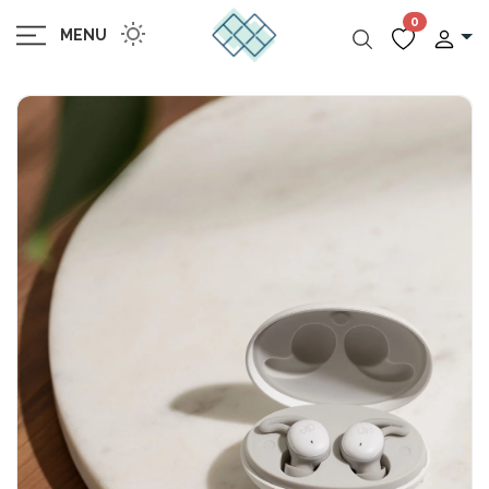
0
MENU