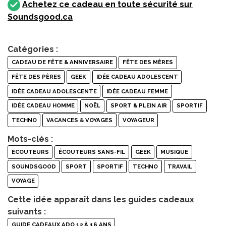
Achetez ce cadeau en toute sécurité sur
Soundsgood.ca
Catégories :
CADEAU DE FÊTE & ANNIVERSAIRE
FÊTE DES MÈRES
FÊTE DES PÈRES
GEEK
IDÉE CADEAU ADOLESCENT
IDÉE CADEAU ADOLESCENTE
IDÉE CADEAU FEMME
IDÉE CADEAU HOMME
NOËL
SPORT & PLEIN AIR
SPORTIF
TECHNO
VACANCES & VOYAGES
VOYAGEUR
Mots-clés :
ECOUTEURS
ÉCOUTEURS SANS-FIL
GEEK
MUSIQUE
SOUNDSGOOD
SPORT
SPORTIF
TECHNO
TRAVAIL
VOYAGE
Cette idée apparaît dans les guides cadeaux
suivants :
GUIDE CADEAUX ADO 12 À 16 ANS